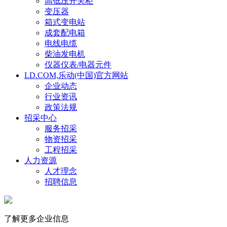
高低压开关柜
变压器
箱式变电站
成套配电箱
电线电缆
柴油发电机
仪器仪表/电器元件
LD.COM,乐动(中国)官方网站
企业动态
行业资讯
政策法规
招采中心
服务招采
物资招采
工程招采
人力资源
人才理念
招聘信息
了解更多企业信息