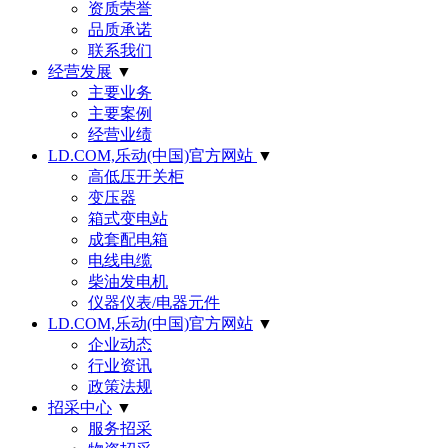
资质荣誉
品质承诺
联系我们
经营发展
▼
主要业务
主要案例
经营业绩
LD.COM,乐动(中国)官方网站
▼
高低压开关柜
变压器
箱式变电站
成套配电箱
电线电缆
柴油发电机
仪器仪表/电器元件
LD.COM,乐动(中国)官方网站
▼
企业动态
行业资讯
政策法规
招采中心
▼
服务招采