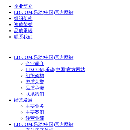
企业简介
LD.COM,乐动(中国)官方网站
组织架构
资质荣誉
品质承诺
联系我们
LD.COM,乐动(中国)官方网站
企业简介
LD.COM,乐动(中国)官方网站
组织架构
资质荣誉
品质承诺
联系我们
经营发展
主要业务
主要案例
经营业绩
LD.COM,乐动(中国)官方网站