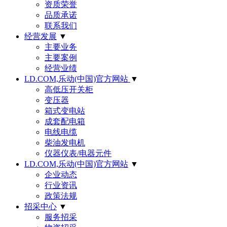
资质荣誉
品质承诺
联系我们
经营发展
▼
主要业务
主要案例
经营业绩
LD.COM,乐动(中国)官方网站
▼
高低压开关柜
变压器
箱式变电站
成套配电箱
电线电缆
柴油发电机
仪器仪表/电器元件
LD.COM,乐动(中国)官方网站
▼
企业动态
行业资讯
政策法规
招采中心
▼
服务招采