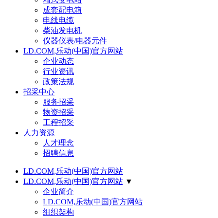
成套配电箱
电线电缆
柴油发电机
仪器仪表/电器元件
LD.COM,乐动(中国)官方网站
企业动态
行业资讯
政策法规
招采中心
服务招采
物资招采
工程招采
人力资源
人才理念
招聘信息
LD.COM,乐动(中国)官方网站
LD.COM,乐动(中国)官方网站
▼
企业简介
LD.COM,乐动(中国)官方网站
组织架构